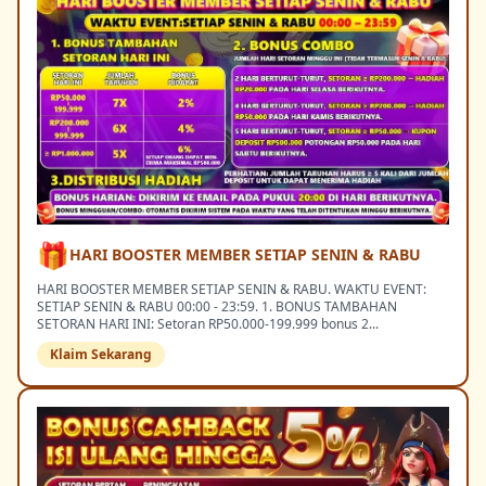
🎁
HARI BOOSTER MEMBER SETIAP SENIN & RABU
HARI BOOSTER MEMBER SETIAP SENIN & RABU. WAKTU EVENT:
SETIAP SENIN & RABU 00:00 - 23:59. 1. BONUS TAMBAHAN
SETORAN HARI INI: Setoran RP50.000-199.999 bonus 2...
Klaim Sekarang