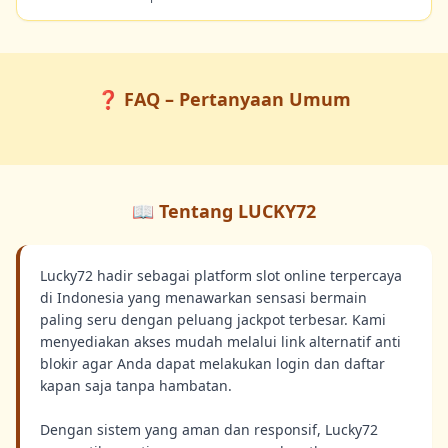
❓ FAQ – Pertanyaan Umum
📖 Tentang LUCKY72
Lucky72 hadir sebagai platform slot online terpercaya
di Indonesia yang menawarkan sensasi bermain
paling seru dengan peluang jackpot terbesar. Kami
menyediakan akses mudah melalui link alternatif anti
blokir agar Anda dapat melakukan login dan daftar
kapan saja tanpa hambatan.
Dengan sistem yang aman dan responsif, Lucky72