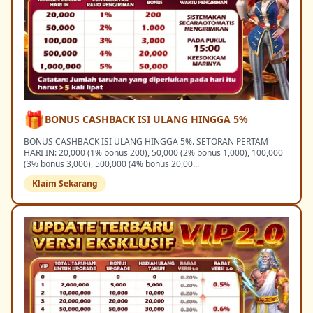
🎁
BONUS CASHBACK ISI ULANG HINGGA 5%
BONUS CASHBACK ISI ULANG HINGGA 5%. SETORAN PERTAM
HARI IN: 20,000 (1% bonus 200), 50,000 (2% bonus 1,000), 100,000
(3% bonus 3,000), 500,000 (4% bonus 20,00...
Klaim Sekarang