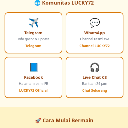
🌐 Komunitas LUCKY72
✈️
💬
Telegram
WhatsApp
Info gacor & update
Channel resmi WA
Telegram
Channel LUCKY72
📘
🎧
Facebook
Live Chat CS
Halaman resmi FB
Bantuan 24 jam
LUCKY72 Official
Chat Sekarang
🚀 Cara Mulai Bermain