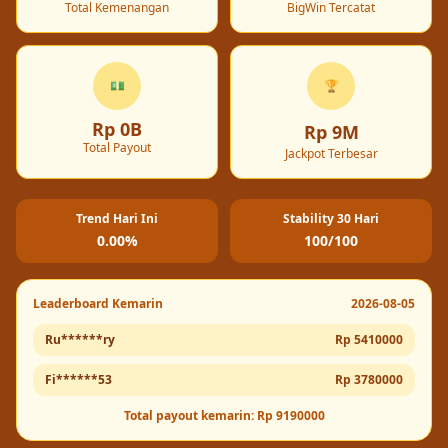
Total Kemenangan
BigWin Tercatat
💵
🏆
Rp 0B
Rp 9M
Total Payout
Jackpot Terbesar
Trend Hari Ini
Stability 30 Hari
0.00%
100/100
Leaderboard Kemarin
2026-08-05
Ru******ry
Rp 5410000
Fi******53
Rp 3780000
Total payout kemarin: Rp 9190000