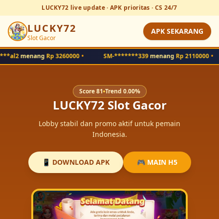
LUCKY72 live update · APK prioritas · CS 24/7
LUCKY72
APK SEKARANG
Slot Gacor
l2
menang
Rp 3260000
•
SM-*******339
menang
Rp 2110000
•
Score 81
Trend 0.00%
LUCKY72 Slot Gacor
Lobby stabil dan promo aktif untuk pemain
Indonesia.
📱 DOWNLOAD APK
🎮 MAIN H5