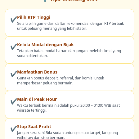
Pilih RTP Tinggi
✔
Selalu pilih game dari daftar rekomendasi dengan RTP terbaik
untuk peluang menang yang lebih stabil.
Kelola Modal dengan Bijak
✔
Tetapkan batas modal harian dan jangan melebihi limit yang
sudah ditentukan.
Manfaatkan Bonus
✔
Gunakan bonus deposit, referral, dan komisi untuk
memperbesar peluang bermain.
Main di Peak Hour
✔
Waktu terbaik bermain adalah pukul 20:00 – 01:00 WIB saat
winrate tertinggi.
Stop Saat Profit
✔
Jangan serakah! Bila sudah untung sesuai target, langsung
withdraw dan stop bermain.